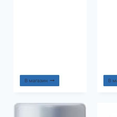
В магазин
В м