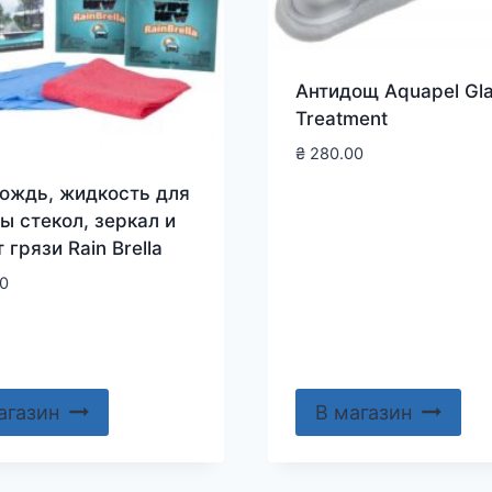
Антидощ Aquapel Gl
Treatment
₴
280.00
ождь, жидкость для
ы стекол, зеркал и
 грязи Rain Brella
0
агазин
В магазин