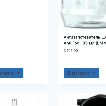
Антизапотеватель L
Anti Fog 185 мл (Ln1
₴
106.00
агазин
В магазин