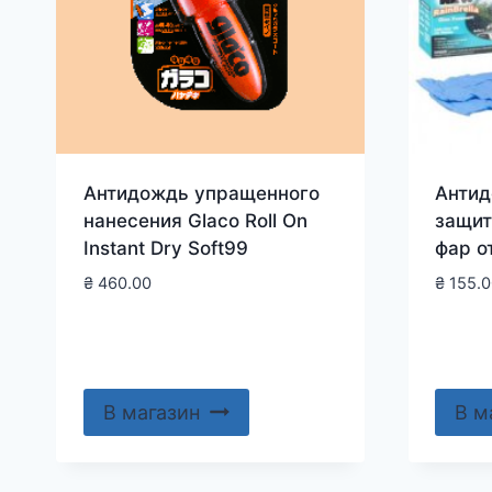
Антидождь упращенного
Антид
нанесения Glaco Roll On
защит
Instant Dry Soft99
фар от
₴
460.00
₴
155.0
В магазин
В м