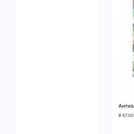
Антиз
₴
87.00