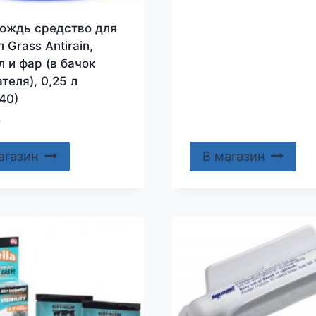
ождь средство для
 Grass Antirain,
л и фар (в бачок
теля), 0,25 л
40)
0
агазин
В магазин