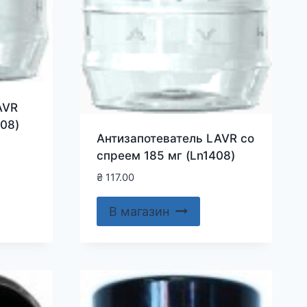
AVR
408)
Антизапотеватель LAVR со
спреем 185 мг (Ln1408)
₴
117.00
В магазин