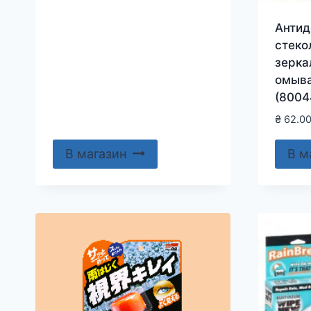
Антид
стекол
зерка
омыва
(8004
₴
62.0
В магазин
В м