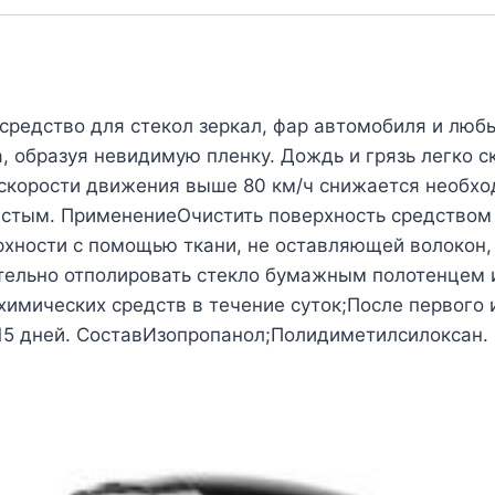
 средство для стекол зеркал, фар автомобиля и люб
 образуя невидимую пленку. Дождь и грязь легко с
 скорости движения выше 80 км/ч снижается необх
истым. ПрименениеОчистить поверхность средством 
рхности с помощью ткани, не оставляющей волокон
тельно отполировать стекло бумажным полотенцем 
 химических средств в течение суток;После первого
 15 дней. СоставИзопропанол;Полидиметилсилоксан.