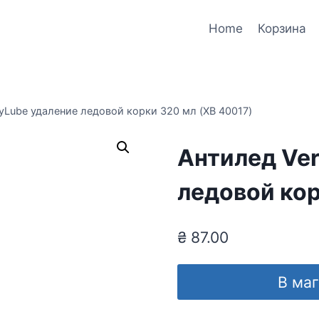
Home
Корзина
yLube удаление ледовой корки 320 мл (XB 40017)
Антилед Ve
ледовой кор
₴
87.00
В ма