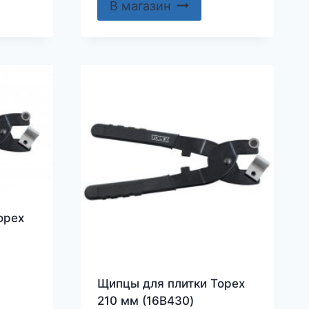
В магазин
opex
Щипцы для плитки Topex
210 мм (16B430)