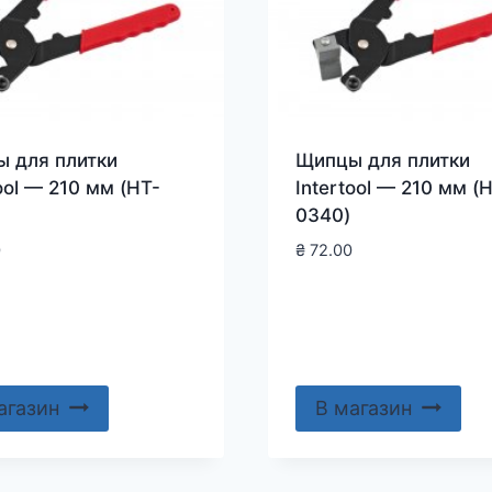
 для плитки
Щипцы для плитки
ool — 210 мм (HT-
Intertool — 210 мм (
0340)
0
₴
72.00
агазин
В магазин