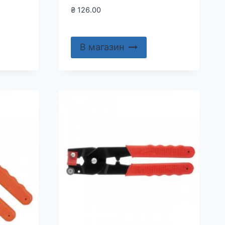
₴
126.00
В магазин