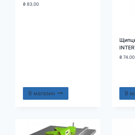
₴
83.00
Щипцы
INTER
₴
74.00
В магазин
В м