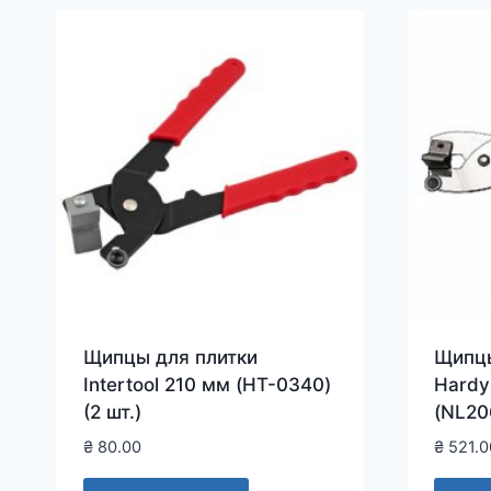
Щипцы для плитки
Щипцы
Intertool 210 мм (HT-0340)
Hardy
(2 шт.)
(NL20
₴
80.00
₴
521.0