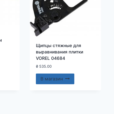
и
Щипцы стяжные для
выравнивания плитки
VOREL 04684
₴
535.00
В магазин