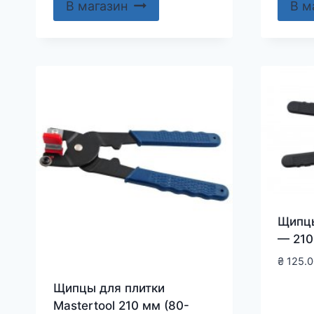
В магазин
В м
Щипцы
— 210
₴
125.0
Щипцы для плитки
Mastertool 210 мм (80-