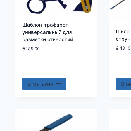
Шаблон-трафарет
Шило 
универсальный для
струн
разметки отверстий
₴
431.0
₴
185.00
В магазин
В м