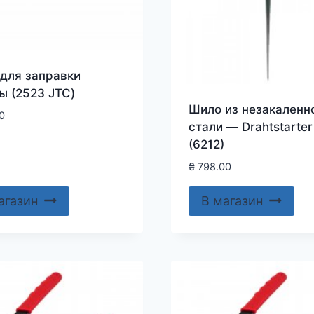
для заправки
ы (2523 JTC)
Шило из незакаленн
0
стали — Drahtstarter
(6212)
₴
798.00
агазин
В магазин