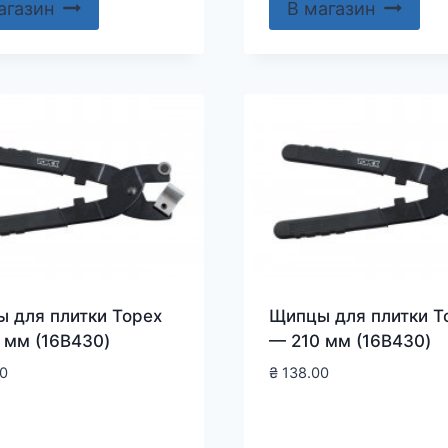
агазин
В магазин
 для плитки Topex
Щипцы для плитки T
 мм (16B430)
— 210 мм (16B430)
0
₴
138.00