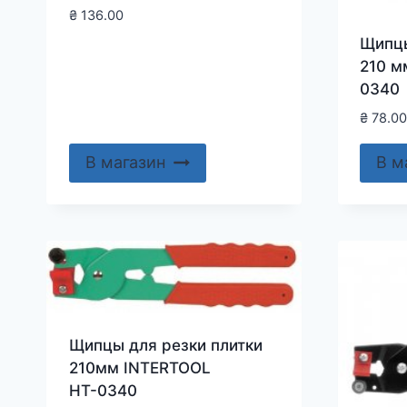
₴
136.00
Щипцы
210 м
0340
₴
78.00
В магазин
В м
Щипцы для резки плитки
210мм INTERTOOL
НТ-0340