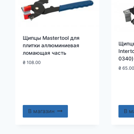
Щипцы Mastertool для
Щипцы
плитки аллюминиевая
Intert
ломающая часть
0340)
₴
108.00
₴
65.0
В магазин
В м