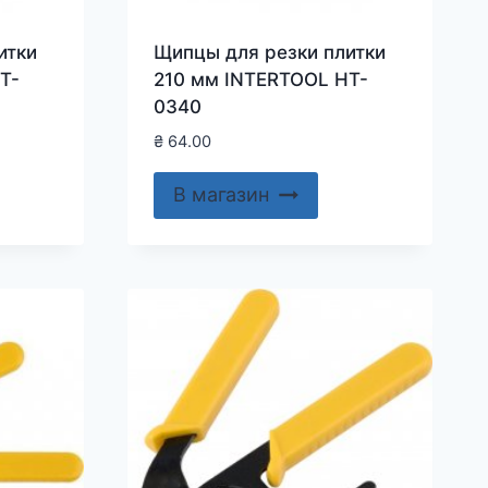
итки
Щипцы для резки плитки
T-
210 мм INTERTOOL HT-
0340
₴
64.00
В магазин