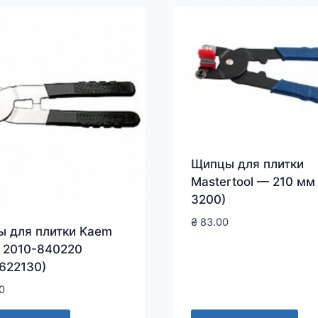
Щипцы для плитки
Mastertool — 210 мм
3200)
₴
83.00
 для плитки Kaem
 2010-840220
622130)
0