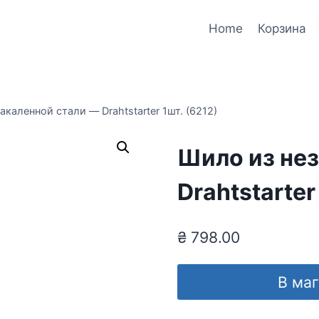
Home
Корзина
акаленной стали — Drahtstarter 1шт. (6212)
Шило из не
Drahtstarter
₴
798.00
В ма