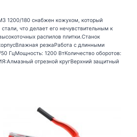
МЗ 1200/180 снабжен кожухом, который
 стали, что делает его нечувствительным к
высокоточных распилов плитки.Станок
корпусВлажная резкаРабота с длинными
0 ГцМощность: 1200 ВтКоличество оборотов:
Я:Алмазный отрезной кругВерхний защитный