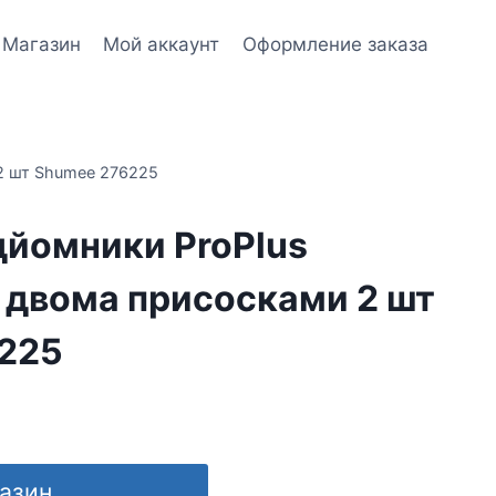
Магазин
Мой аккаунт
Оформление заказа
 2 шт Shumee 276225
дйомники ProPlus
з двома присосками 2 шт
225
газин