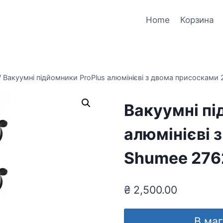
Home
Корзина
/
Вакуумні підйомники ProPlus алюмінієві з двома присосками
Вакуумні пі
алюмінієві 
Shumee 276
₴
2,500.00
В ма