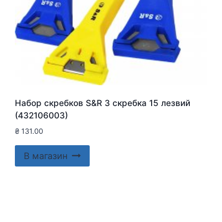
Набор скребков S&R 3 скребка 15 лезвий
(432106003)
₴
131.00
В магазин