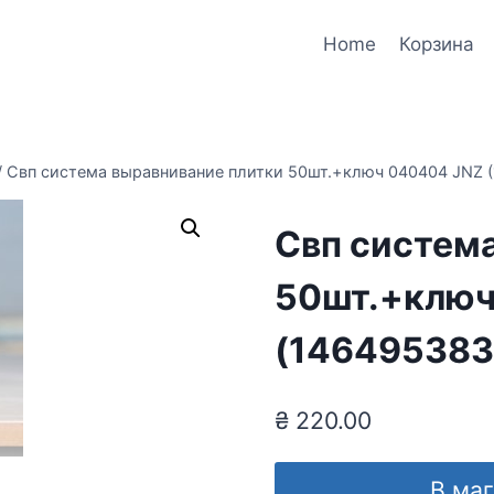
Home
Корзина
/
Свп система выравнивание плитки 50шт.+ключ 040404 JNZ 
Свп систем
50шт.+ключ
(146495383
₴
220.00
В ма