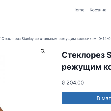
Home
Корзина
/
Стеклорез Stanley со стальным режущим колесиком (0-14-0
Стеклорез S
режущим ко
₴
204.00
В ма