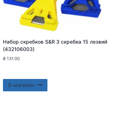
Набор скребков S&R 3 скребка 15 лезвий
(432106003)
₴
131.00
В магазин