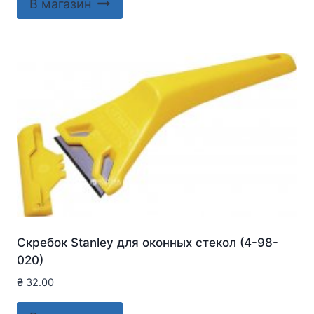
В магазин
Скребок Stanley для оконныx стекол (4-98-
020)
₴
32.00