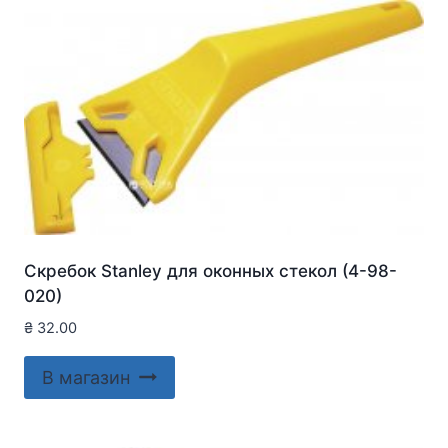
Скребок Stanley для оконныx стекол (4-98-
020)
₴
32.00
В магазин