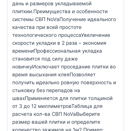
день и размеров укладываемой
плиткии.Преимущества и особенности
системы СВП NoVaПолучение идеального
качества при всей простоте
технологического процессаУвеличение
скорости укладки в 2 раза – экономия
времениПрофессиональная укладка
становится под силу даже
новичкуИсключает проседание плитки во
время высыхания клеяПозволяет
получить идеально ровную поверхность и
стыковку без перепадов на
швахПрименяется для плитки толщиной
от 3 до 12 миллиметровТаблица для
расчета кол-ва СВП NoVaВыберите
размер вашей плитки и определите
количество зажимов на 1м2.Пример: