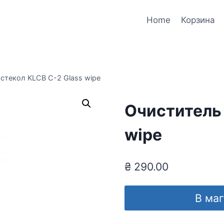
Home
Корзина
стекол KLCB С-2 Glass wipe
Очиститель 
wipe
₴
290.00
В ма