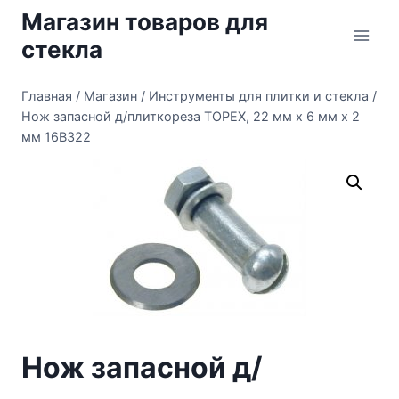
Перейти
Магазин товаров для
к
стекла
содержимому
Главная
/
Магазин
/
Инструменты для плитки и стекла
/
Нож запасной д/плиткореза TOPEX, 22 мм x 6 мм x 2
мм 16B322
Нож запасной д/