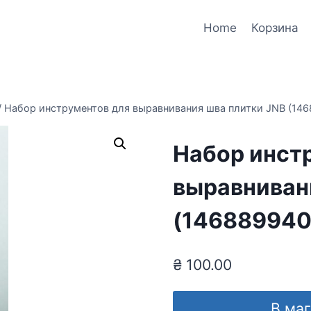
Home
Корзина
/
Набор инструментов для выравнивания шва плитки JNB (14
Набор инст
выравниван
(146889940
₴
100.00
В ма