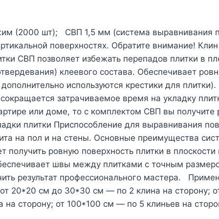
м (2000 шт); СВП 1,5 мм (система выравнивания пл
вертикальной поверхностях. Обратите внимание! Кли
тки СВП позволяет избежать перепадов плитки в пл
(отвердевания) клеевого состава. Обеспечивает р
, дополнительно используются крестики для плитки
о сокращается затрачиваемое время на укладку плит
вартире или доме, то с комплектом СВП вы получит
кладки плитки Приспособление для выравнивания пов
ита на пол и на стены. Основные преимущества си
 получить ровную поверхность плитки в плоскости и
обеспечивает швы между плитками с точным размером
чить результат профессионального мастера. Примене
; от 20*20 см до 30*30 см — по 2 клина на сторону; 
а на сторону; от 100*100 см — по 5 клиньев на сторо