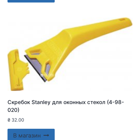
Скребок Stanley для оконныx стекол (4-98-
020)
₴
32.00
В магазин