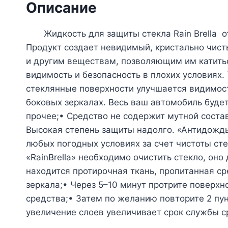
Описание
Жидкость для защиты стекла Rain Brella отл
Продукт создает невидимый, кристально чист
и другим веществам, позволяющим им катитьс
видимость и безопасность в плохих условиях.
стеклянные поверхности улучшается видимость
боковых зеркалах. Весь ваш автомобиль буде
прочее;• Средство не содержит мутной соста
Высокая степень защиты надолго. «Антидождь
любых погодных условиях за счет чистоты ст
«RainBrella» необходимо очистить стекло, он
находится протирочная ткань, пропитанная ср
зеркала;• Через 5–10 минут протрите поверх
средства;• Затем по желанию повторите 2 пун
увеличение слоев увеличивает срок службы ср