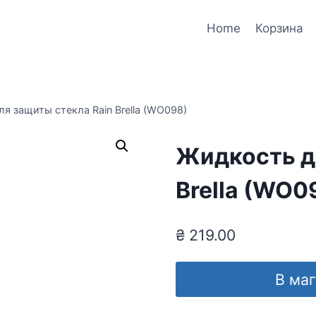
Home
Корзина
я защиты стекла Rain Brella (WO098)
Жидкость д
Brella (WO0
₴
219.00
В ма