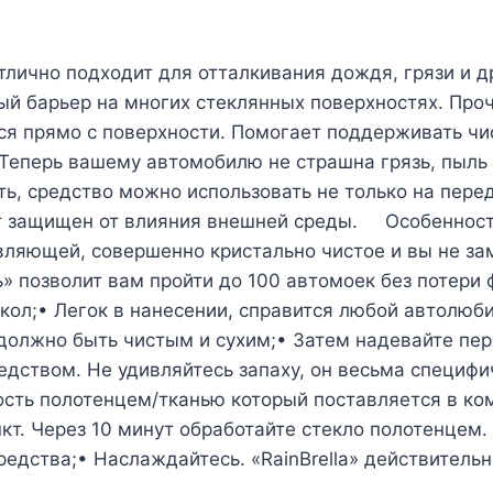
ично подходит для отталкивания дождя, грязи и д
ый барьер на многих стеклянных поверхностях. Про
я прямо с поверхности. Помогает поддерживать чис
 Теперь вашему автомобилю не страшна грязь, пыль
, средство можно использовать не только на перед
т защищен от влияния внешней среды. Особенности
вляющей, совершенно кристально чистое и вы не за
» позволит вам пройти до 100 автомоек без потери
екол;• Легок в нанесении, справится любой автол
о должно быть чистым и сухим;• Затем надевайте пер
едством. Не удивляйтесь запаху, он весьма специфи
ность полотенцем/тканью который поставляется в к
кт. Через 10 минут обработайте стекло полотенцем.
едства;• Наслаждайтесь. «RainBrella» действительн