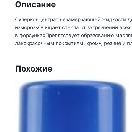
Описание
Суперконцентрат незамерзающей жидкости дл
изморозьОчищает стекла от загрязнений все
в форсункахПрепятствует образованию масля
лакокрасочным покрытиям, хрому, резине и п
Похожие