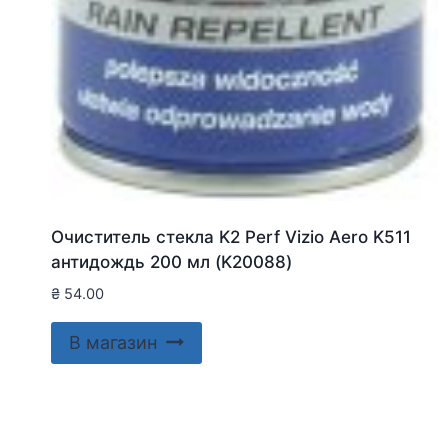
Очиститель стекла K2 Perf Vizio Aero K511
антидождь 200 мл (K20088)
₴
54.00
В магазин