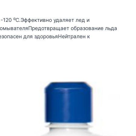
-120 ⁰С.Эффективно удаляет лед и
е омывателяПредотвращает образование льда
езопасен для здоровьяНейтрален к