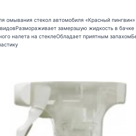
я омывания стекол автомобиля «Красный пингвин» 
х видовРазмораживает замерзшую жидкость в бачк
ного налета на стеклеОбладает приятным запахомБ
ластику