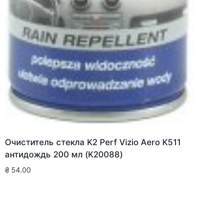
Очиститель стекла K2 Perf Vizio Aero K511
антидождь 200 мл (K20088)
₴
54.00