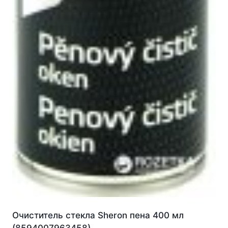
Очиститель стекла Sheron пена 400 мл
(8594007963458)