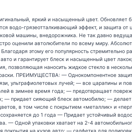
игинальный, яркий и насыщенный цвет. Обновляет 
тся водо-грязеотталкивающий эффект, и защита от ца
гковой машины, внедорожника. Не так давно ведущ
быстро оценили автолюбители по всему миру. Абсол
 Благодаря этому его популярность стремительно р
 авто и гарантирует блеск и насыщенный цвет лак
я, позволяющая наносить жидкое стекло в нескольк
краски. ПРЕИМУЩЕСТВА: — Однокомпонентное защитн
рязи, ультрафиолетовых лучей; — все царапины и по
солей в зимнее время года; — предотвращает повре
х; — придает сияющий блеск автомобилю; — делает
 цветов, в том числе с покрытием «металлик» и «п
 сохраняется до 1 года — Придает устойчивый водо
ва. — Одной упаковки хватает на 2-4 автомобильн
я покрытия на кузов авто; — салфетка для полиров