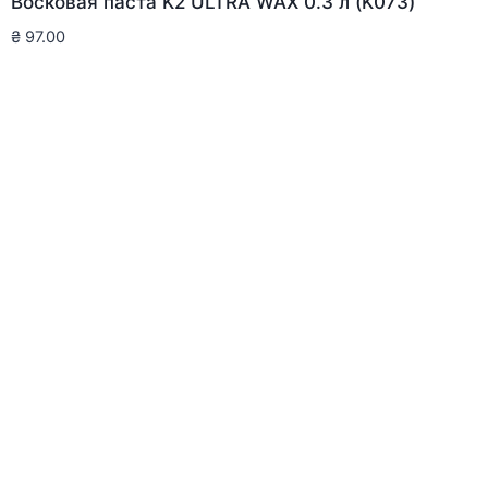
Восковая паста K2 ULTRA WAX 0.3 л (K073)
₴
97.00