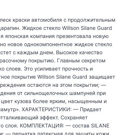
блеск краски автомобиля с продолжительным
рапин. Жидкое стекло Willson Silane Guard
ая японская компания презентовала новую
ютно новое однокомпонентное жидкое стекло
астет с каждым днем. Высокое качество
окрасочному покрытию. Главным секретом
о слоев. Это усиливает прочность и
ое покрытие Willson Silane Guard защищает
вреждения остаются на этом покрытии; —
ждения от сильнощелочных шампуней при
 цвет кузова более ярким, насыщенным и
ерламутр». ХАРАКТЕРИСТИКИ: — Придает
отталкивающий эффект. Сохраняет
ого слоя. КОМПЛЕКТАЦИЯ: — состав SILANE
ки; — перчатка латексная для защиты кожи