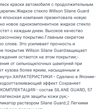
блеск краски автомобиля с продолжительным
арапин.Жидкое стекло Willson Silane Guard
я японская компания презентовала новую
ютно новое однокомпонентное жидкое стекло
астет с каждым днем. Высокое качество
окрасочному покрытию.Главным секретом
о слоев. Это усиливает прочность и
 покрытие Willson Silane Guardзащищает
реждения остаются на этом покрытии;-
дения от сильнощелочных шампуней при
ет кузова более ярким, насыщенным и
ламутр».ХАРАКТЕРИСТИКИ:- Сделано в Японии-
 водоотталкивающий эффект Сохраняет
ояКОМПЛЕКТАЦИЯ:- состав SILANE GUARD, 57
 латексная для защиты кожи рук;-
икатор раствором Silane Guard;2 Легкими