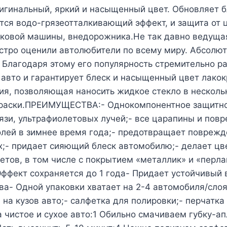
игинальный, яркий и насыщенный цвет. Обновляет 
тся водо-грязеотталкивающий эффект, и защита от ц
егковой машины, внедорожника.Не так давно ведуща
быстро оценили автолюбители по всему миру. Абсол
 Благодаря этому его популярность стремительно р
 авто и гарантирует блеск и насыщенный цвет лак
я, позволяющая наносить жидкое стекло в нескольк
 краски.ПРЕИМУЩЕСТВА:- Однокомпонентное защитное
язи, ультрафиолетовых лучей;- все царапины и пов
солей в зимнее время года;- предотвращает повреж
х;- придает сияющий блеск автомобилю;- делает цв
ветов, в том числе с покрытием «металлик» и «пер
Эффект сохраняется до 1 года- Придает устойчивый
ова- Одной упаковки хватает на 2-4 автомобиля/сл
 на кузов авто;- салфетка для полировки;- перчатка
истое и сухое авто:1 Обильно смачиваем губку-апл