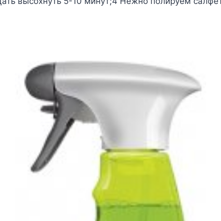
Дать высохнуть 5-10 минут;4 Нежно полируем салфе