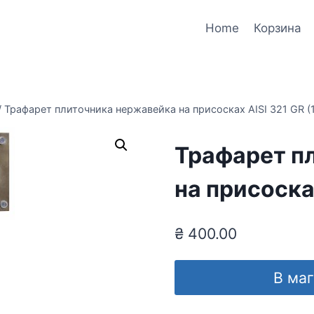
Home
Корзина
/
Трафарет плиточника нержавейка на присосках AISI 321 GR (
Трафарет п
на присоска
₴
400.00
В ма