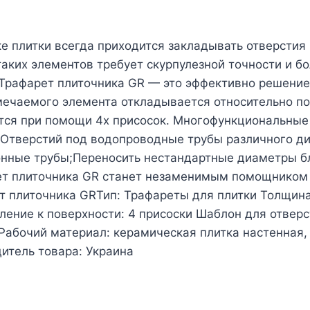
е плитки всегда приходится закладывать отверстия 
таких элементов требует скурпулезной точности и 
 Трафарет плиточника GR — это эффективно решение
мечаемого элемента откладывается относительно п
тся при помощи 4х присосок. Многофункциональные
;Отверстий под водопроводные трубы различного д
нные трубы;Переносить нестандартные диаметры бл
ет плиточника GR станет незаменимым помощником 
т плиточника GRТип: Трафареты для плитки Толщина
ние к поверхности: 4 присоски Шаблон для отверстий
 Рабочий материал: керамическая плитка настенная
итель товара: Украина