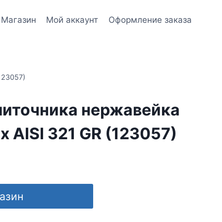
Магазин
Мой аккаунт
Оформление заказа
123057)
литочника нержавейка
х AISI 321 GR (123057)
газин