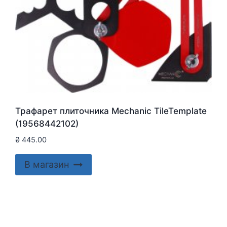
Трафарет плиточника Mechanic TileTemplate
(19568442102)
₴
445.00
В магазин