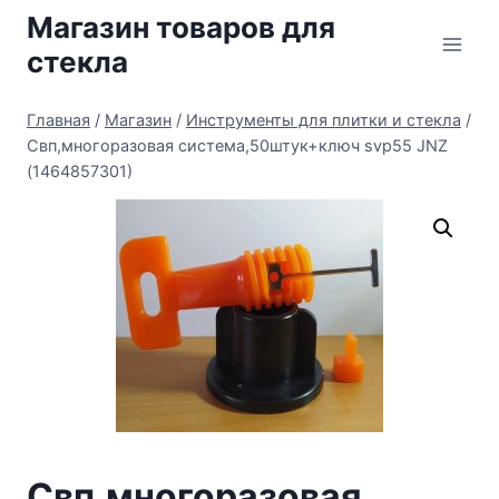
Перейти
Магазин товаров для
к
стекла
содержимому
Главная
/
Магазин
/
Инструменты для плитки и стекла
/
Свп,многоразовая система,50штук+ключ svp55 JNZ
(1464857301)
Свп,многоразовая