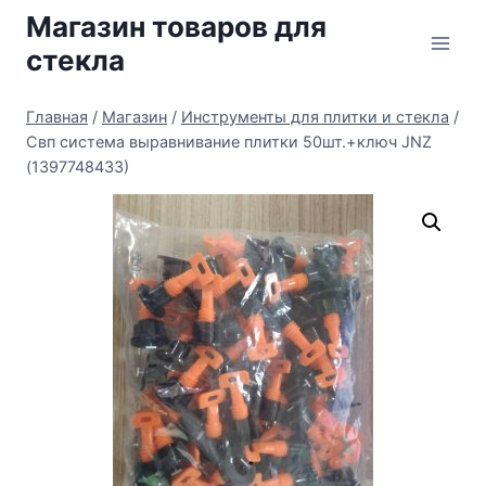
Перейти
Магазин товаров для
к
стекла
содержимому
Главная
/
Магазин
/
Инструменты для плитки и стекла
/
Свп система выравнивание плитки 50шт.+ключ JNZ
(1397748433)