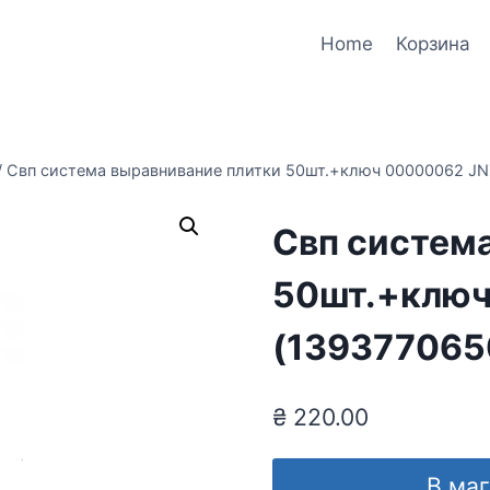
Home
Корзина
/
Свп система выравнивание плитки 50шт.+ключ 00000062 JN
Свп систем
50шт.+ключ
(139377065
₴
220.00
В ма