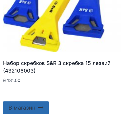
Набор скребков S&R 3 скребка 15 лезвий
(432106003)
₴
131.00
В магазин