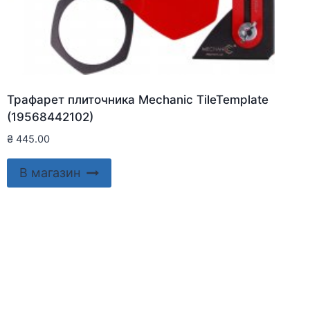
Трафарет плиточника Mechanic TileTemplate
(19568442102)
₴
445.00
В магазин