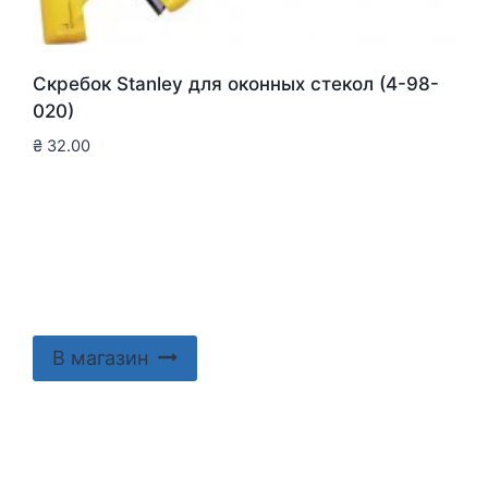
Скребок Stanley для оконныx стекол (4-98-
020)
₴
32.00
В магазин