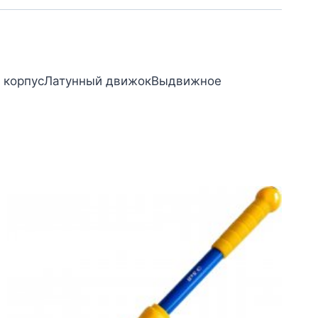
ий корпусЛатунный движокВыдвижное