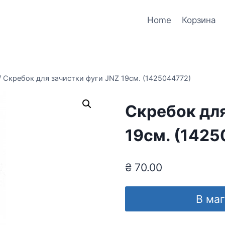
Home
Корзина
/
Скребок для зачистки фуги JNZ 19см. (1425044772)
Скребок для
19см. (142
₴
70.00
В ма