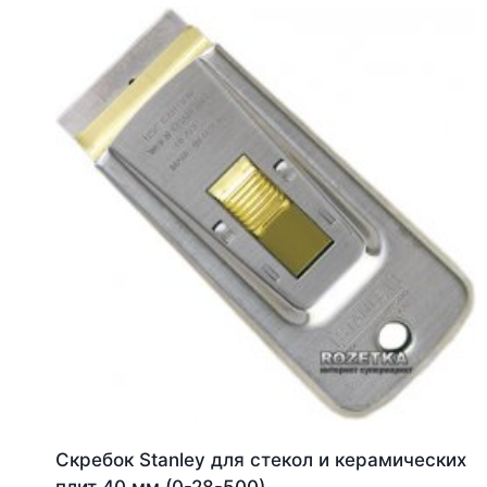
Скребок Stanley для стекол и керамических
плит 40 мм (0-28-500)