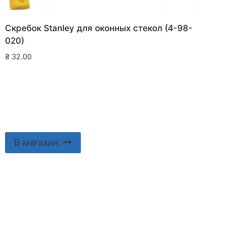
Скребок Stanley для оконныx стекол (4-98-
020)
₴
32.00
В магазин