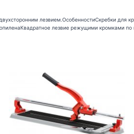
м двухсторонним лезвием.ОсобенностиСкребки для к
опиленаКвадратное лезвие режущими кромками по к