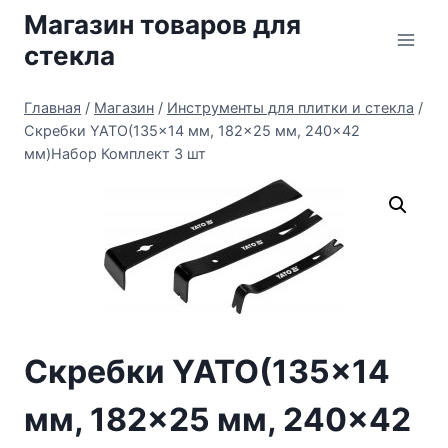
Перейти
Магазин товаров для
к
стекла
содержимому
Главная
/
Магазин
/
Инструменты для плитки и стекла
/
Скребки YATO(135×14 мм, 182×25 мм, 240×42
мм)Набор Комплект 3 шт
Скребки YATO(135×14
мм, 182×25 мм, 240×42