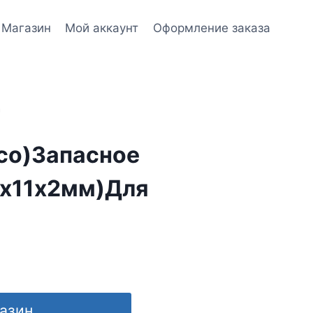
Магазин
Мой аккаунт
Оформление заказа
а
со)Запасное
х11х2мм)Для
газин