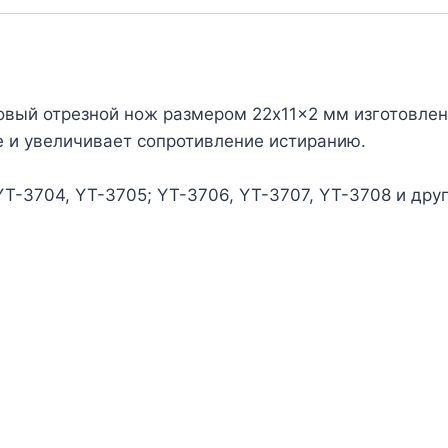
вый отрезной нож размером 22x11x2 мм изготовлен 
е и увеличивает сопротивление истиранию.
YT-3704, YT-3705; YT-3706, YT-3707, YT-3708 и др