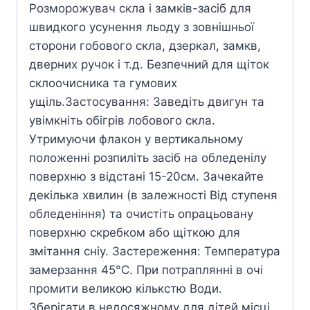
Розморожувач скла і замків-засіб для
швидкого усунення льоду з зовнішньої
сторони гобового скла, дзеркал, замкв,
дверних ручок і т.д. Безпечний для щіток
склоочисника та гумових
ущіль.Застосування: Заведіть двигун та
увімкніть обігрів лобового скла.
Утримуючи флакон у вертикальному
положенні розпиліть засіб на обледенілу
поверхню з відстані 15-20см. Зачекайте
декілька хвилин (в залежності Від ступеня
обледеніння) та очистіть опрацьовану
поверхню скребком або щіткою для
змітання сніy. Застереження: Температура
замерзання 45°С. При потраплянні в очі
промити великою кількстю Води.
Зберігати в недосяжному для дітей місці.