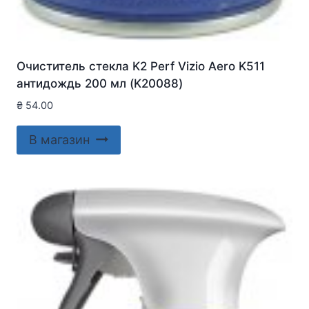
Очиститель стекла K2 Perf Vizio Aero K511
антидождь 200 мл (K20088)
₴
54.00
В магазин