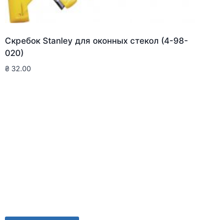
Скребок Stanley для оконныx стекол (4-98-
020)
₴
32.00