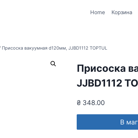
Home
Корзина
/
Присоска вакуумная d120мм, JJBD1112 TOPTUL
Присоска в
JJBD1112 T
₴
348.00
В ма