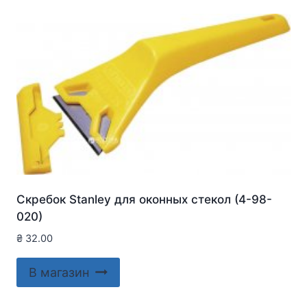
Скребок Stanley для оконныx стекол (4-98-
020)
₴
32.00
В магазин