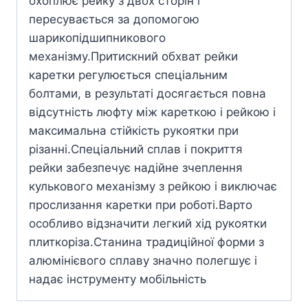
охоплює рейку з двох сторін і
пересувається за допомогою
шарикопідшипникового
механізму.Притискний обхват рейки
каретки регулюється спеціальним
болтами, в результаті досягається повна
відсутність люфту між кареткою і рейкою і
максимальна стійкість рукоятки при
різанні.Спеціальний сплав і покриття
рейки забезпечує надійне зчеплення
кулькового механізму з рейкою і виключає
прослизання каретки при роботі.Варто
особливо відзначити легкий хід рукоятки
плиткоріза.Станина традиційної форми з
алюмінієвого сплаву значно полегшує і
надає інструменту мобільність