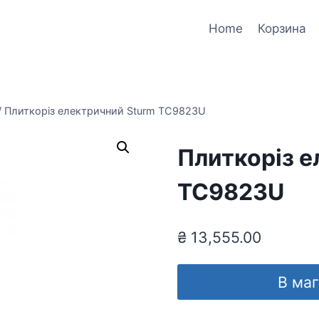
Home
Корзина
/
Плиткоріз електричний Sturm TC9823U
Плиткоріз е
TC9823U
₴
13,555.00
В ма