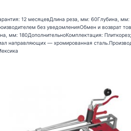
арантия: 12 месяцевДлина реза, мм: 60Глубина, мм:
оизводителем без уведомленияОбмен и возврат това
рина, мм: 180ДополнительноКомплектация: Плиткорез
риал направляющих — хромированная сталь.Произво
Мексика