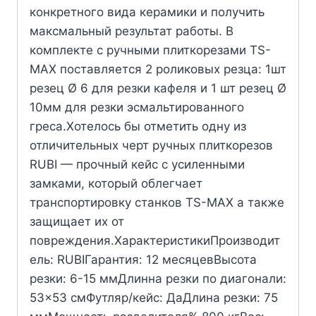
конкретного вида керамики и получить
максмальный результат работы. В
комплекте с ручными плиткорезами TS-
MAX поставляется 2 роликовых резца: 1шт
резец Ø 6 для резки кафеля и 1 шт резец Ø
10мм для резки эсмальтированного
греса.Хотелось бы отметить одну из
отличительных черт ручных плиткорезов
RUBI — прочный кейс с усиленными
замками, который облегчает
транспортировку станков TS-MAX а также
защищает их от
повреждения.ХарактеристикиПроизводит
ель: RUBIГарантия: 12 месяцевВысота
резки: 6-15 ммДлинна резки по диагонали:
53×53 смФутляр/кейс: ДаДлина резки: 75