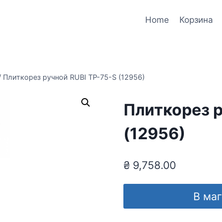
Home
Корзина
/
Плиткорез ручной RUBI TP-75-S (12956)
Плиткорез р
(12956)
₴
9,758.00
В ма