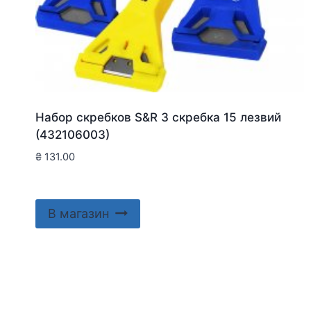
Набор скребков S&R 3 скребка 15 лезвий
(432106003)
₴
131.00
В магазин