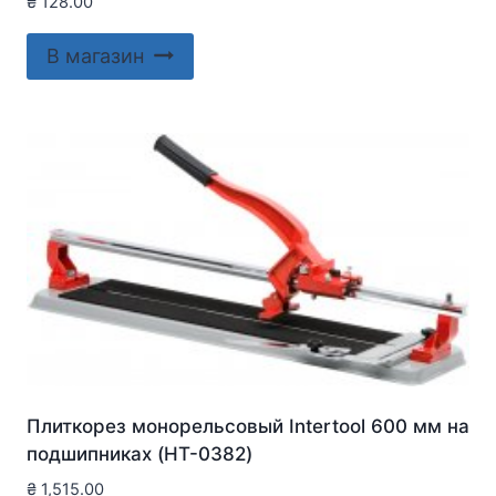
₴
128.00
В магазин
Плиткорез монорельсовый Intertool 600 мм на
подшипниках (HT-0382)
₴
1,515.00