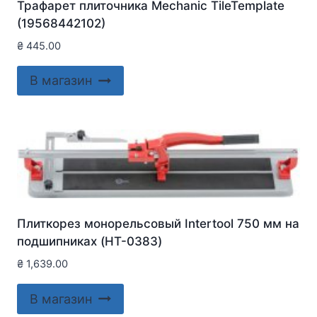
Трафарет плиточника Mechanic TileTemplate
(19568442102)
₴
445.00
В магазин
Плиткорез монорельсовый Intertool 750 мм на
подшипниках (HT-0383)
₴
1,639.00
В магазин