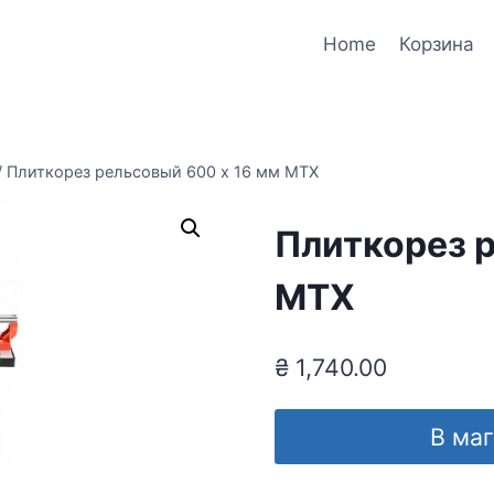
Home
Корзина
/
Плиткорез рельсовый 600 х 16 мм MTX
Плиткорез р
MTX
₴
1,740.00
В ма