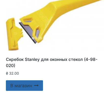
Скребок Stanley для оконныx стекол (4-98-
020)
₴
32.00
В магазин