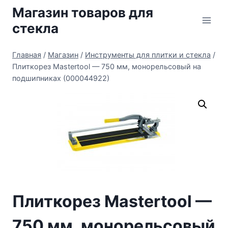
Перейти
Магазин товаров для
к
стекла
содержимому
Главная
/
Магазин
/
Инструменты для плитки и стекла
/
Плиткорез Mastertool — 750 мм, монорельсовый на
подшипниках (000044922)
Плиткорез Mastertool —
750 мм, монорельсовый