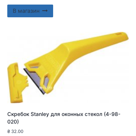
В магазин
Скребок Stanley для оконныx стекол (4-98-
020)
₴
32.00