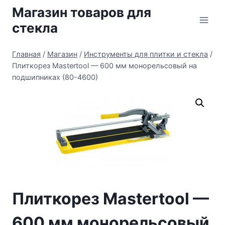
Перейти
Магазин товаров для
к
стекла
содержимому
Главная
/
Магазин
/
Инструменты для плитки и стекла
/
Плиткорез Mastertool — 600 мм монорельсовый на
подшипниках (80-4600)
Плиткорез Mastertool —
600 мм монорельсовый