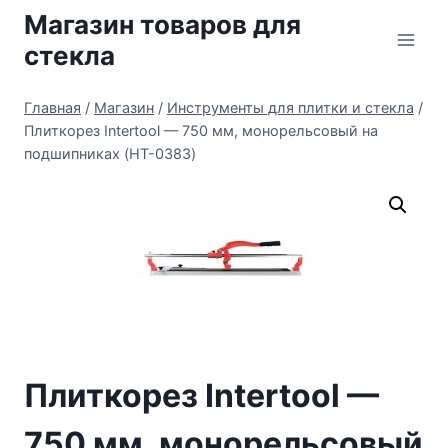
Перейти
Магазин товаров для
к
стекла
содержимому
Главная
/
Магазин
/
Инструменты для плитки и стекла
/
Плиткорез Intertool — 750 мм, монорельсовый на
подшипниках (HT-0383)
Плиткорез Intertool —
750 мм, монорельсовый